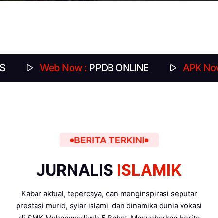
Web Now :
PPDB ONLINE
APK Now :
DAFT
BERITA TERKINI
JURNALIS
ISLAMIK
Kabar aktual, tepercaya, dan menginspirasi seputar
prestasi murid, syiar islami, dan dinamika dunia vokasi
di SMK Muhammadiyah 5 Babat. Menyebarkan berita