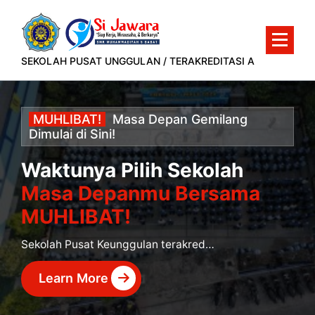
Lewati
ke
konten
SEKOLAH PUSAT UNGGULAN / TERAKREDITASI A
MUHLIBAT!
Masa
Depan
Gemilang
Dimulai
di
Sini!
Waktunya Pilih Sekolah
Masa Depanmu Bersama
MUHLIBAT!
Sekolah Pusat Keunggulan terakreditasi A yang siap mencetak murid berprestasi dan siap kerja.
Learn More