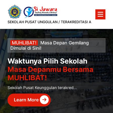
Lewati
ke
konten
SEKOLAH PUSAT UNGGULAN / TERAKREDITASI A
MUHLIBAT!
Masa
Depan
Gemilang
Dimulai
di
Sini!
Waktunya Pilih Sekolah
Masa Depanmu Bersama
MUHLIBAT!
Sekolah Pusat Keunggulan terakreditasi A yang siap mencetak murid berprestasi dan siap kerja.
Learn More