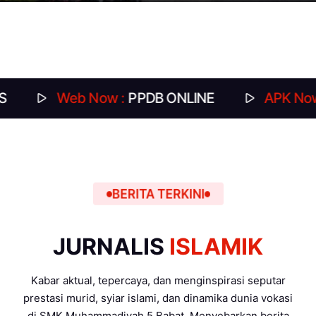
Web Now :
PPDB ONLINE
APK Now :
DAFT
BERITA TERKINI
JURNALIS
ISLAMIK
Kabar aktual, tepercaya, dan menginspirasi seputar
prestasi murid, syiar islami, dan dinamika dunia vokasi
di SMK Muhammadiyah 5 Babat. Menyebarkan berita