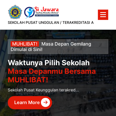
Lewati
ke
konten
SEKOLAH PUSAT UNGGULAN / TERAKREDITASI A
MUHLIBAT!
Masa
Depan
Gemilang
Dimulai
di
Sini!
Waktunya Pilih Sekolah
Masa Depanmu Bersama
MUHLIBAT!
Sekolah Pusat Keunggulan terakreditasi A yang siap mencetak murid berprestasi dan siap kerja.
Learn More