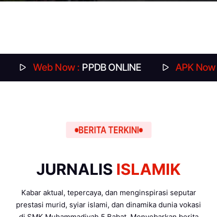
Web Now :
PPDB ONLINE
APK Now :
DAFTAR
BERITA TERKINI
JURNALIS
ISLAMIK
Kabar aktual, tepercaya, dan menginspirasi seputar
prestasi murid, syiar islami, dan dinamika dunia vokasi
di SMK Muhammadiyah 5 Babat. Menyebarkan berita