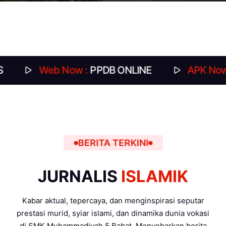
Web Now :
PPDB ONLINE
APK Now :
DAFT
BERITA TERKINI
JURNALIS
ISLAMIK
Kabar aktual, tepercaya, dan menginspirasi seputar
prestasi murid, syiar islami, dan dinamika dunia vokasi
di SMK Muhammadiyah 5 Babat. Menyebarkan berita