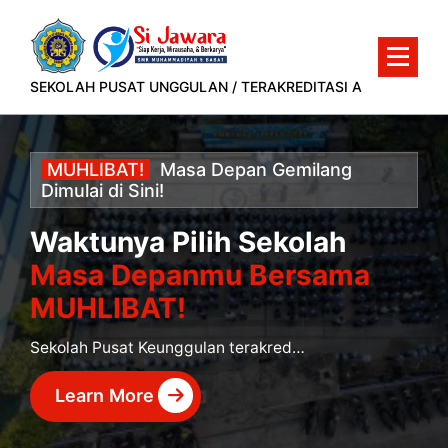
Lewati
ke
konten
SEKOLAH PUSAT UNGGULAN / TERAKREDITASI A
MUHLIBAT!
Masa
Depan
Gemilang
Dimulai
di
Sini!
Waktunya Pilih Sekolah
Masa Depanmu Bersama
MUHLIBAT!
Sekolah Pusat Keunggulan terakreditasi A yang siap mencetak murid berprestasi dan siap kerja.
Learn More