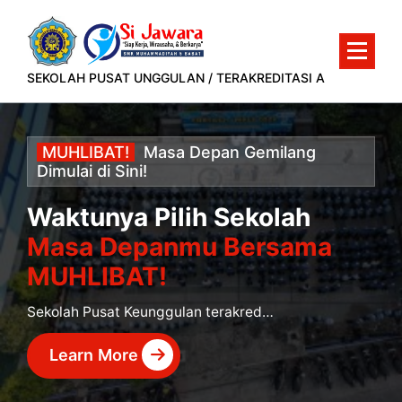
Lewati
ke
konten
SEKOLAH PUSAT UNGGULAN / TERAKREDITASI A
MUHLIBAT!
Masa
Depan
Gemilang
Dimulai
di
Sini!
Waktunya Pilih Sekolah
Masa Depanmu Bersama
MUHLIBAT!
Sekolah Pusat Keunggulan terakreditasi A yang siap mencetak murid berprestasi dan siap kerja.
Learn More