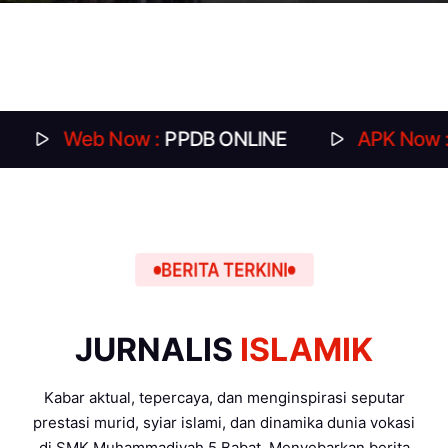
eb Now :
PPDB ONLINE
APK Now :
DAFTAR
BERITA TERKINI
JURNALIS
ISLAMIK
Kabar aktual, tepercaya, dan menginspirasi seputar
prestasi murid, syiar islami, dan dinamika dunia vokasi
di SMK Muhammadiyah 5 Babat. Menyebarkan berita